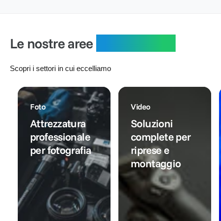
i
o
l
r
:
l
n
i
e
i
t
s
:
s
a
t
Le nostre aree
specialistiche
t
t
i
i
o
n
n
o
Scopri i settori in cui eccelliamo
o
Foto
Video
Attrezzatura
Soluzioni
professionale
complete per
per fotografia
riprese e
montaggio