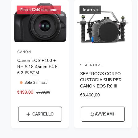
Fino a €240 di sconto
In arrivo
CANON
P
Canon EOS R100 +
r
SEAFROGS
P
RF-S 18-45mm F4.5-
o
6.3 IS STM
SEAFROGS CORPO
r
d
CUSTODIA SUB PER
o
Solo 2 rimasti
CANON EOS R6 III
u
d
P
€499,00
P
€739,00
t
P
€3.460,00
r
r
u
r
t
e
e
e
t
z
z
o
z
CARRELLO
AVVISAMI
t
z
z
r
z
o
o
o
o
e
s
d
d
r
c
i
: