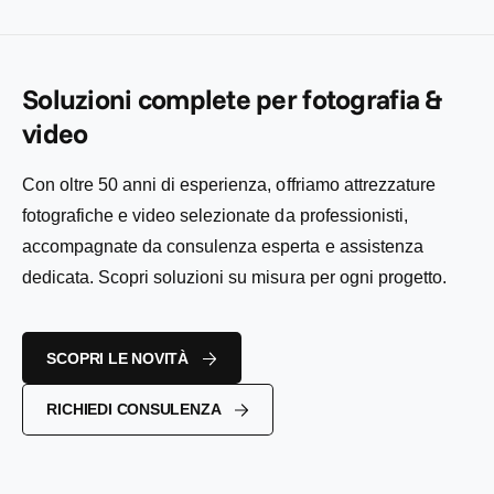
i
e
o
l
l
n
i
:
i
t
s
s
a
t
t
Soluzioni complete per fotografia &
t
i
i
o
n
video
n
o
o
Con oltre 50 anni di esperienza, offriamo attrezzature
fotografiche e video selezionate da professionisti,
accompagnate da consulenza esperta e assistenza
dedicata. Scopri soluzioni su misura per ogni progetto.
SCOPRI LE NOVITÀ
RICHIEDI CONSULENZA