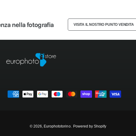
3
2
2
4
3
3
za nella fotografia
VISITA IL NOSTRO PUNTO VENDITA
5
4
4
6
5
5
7
6
6
8
7
7
M
9
8
8
e
t
9
9
o
d
© 2026,
Europhototorino
.
Powered by Shopify
i