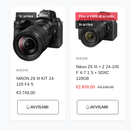
n
e
g
In arrivo
Fino a €400 di sconto
o
In arrivo
z
i
o
NIKON
P
Nikon Z6 III + Z 24-105
r
NIKON
P
F 4-7.1 S + SDXC
o
NIKON Z6 III KIT 24-
128GB
r
d
120 F4 S
o
P
€2.839,00
P
€3.239,00
u
P
€3.749,00
r
r
d
r
e
e
t
u
e
z
z
t
AVVISAMI
AVVISAMI
z
z
z
t
o
z
o
o
t
o
s
d
r
o
d
c
i
e