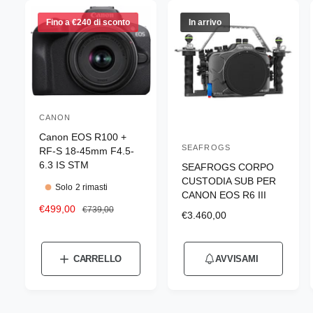
Fino a €240 di sconto
In arrivo
CANON
P
Canon EOS R100 +
r
SEAFROGS
P
RF-S 18-45mm F4.5-
o
6.3 IS STM
SEAFROGS CORPO
r
d
CUSTODIA SUB PER
o
Solo 2 rimasti
CANON EOS R6 III
u
d
P
€499,00
P
€739,00
t
P
€3.460,00
r
r
u
r
t
e
e
e
t
z
z
o
z
CARRELLO
AVVISAMI
t
z
z
r
z
o
o
o
o
e
s
d
d
r
c
i
: