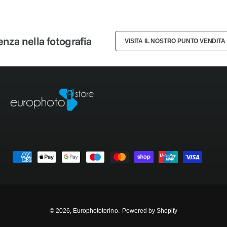
3
2
2
4
3
3
a nella fotografia
VISITA IL NOSTRO PUNTO VENDITA
5
4
4
6
5
5
7
6
6
8
7
7
M
9
8
8
e
t
9
9
o
d
© 2026,
Europhototorino
.
Powered by Shopify
i