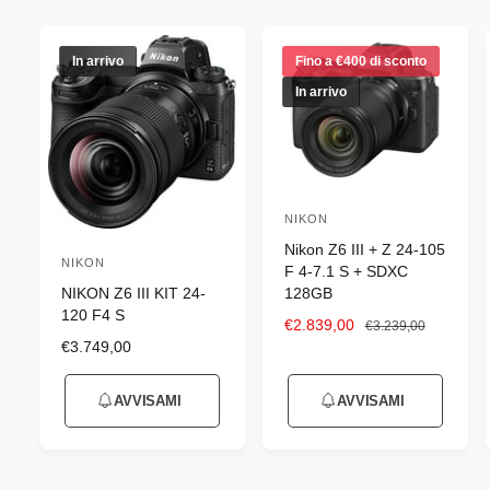
n
e
g
In arrivo
Fino a €400 di sconto
o
In arrivo
z
i
o
NIKON
P
Nikon Z6 III + Z 24-105
r
NIKON
P
F 4-7.1 S + SDXC
o
NIKON Z6 III KIT 24-
128GB
r
d
120 F4 S
o
P
€2.839,00
P
€3.239,00
u
P
€3.749,00
r
r
d
r
e
e
t
u
e
z
z
t
AVVISAMI
AVVISAMI
z
z
z
t
o
z
o
o
t
o
s
d
r
o
d
c
i
e