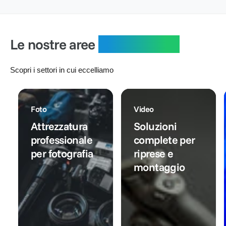
i
o
l
r
:
l
n
i
e
i
t
s
:
s
a
t
Le nostre aree
specialistiche
t
t
i
i
o
n
n
o
Scopri i settori in cui eccelliamo
o
Foto
Video
Attrezzatura
Soluzioni
professionale
complete per
per fotografia
riprese e
montaggio