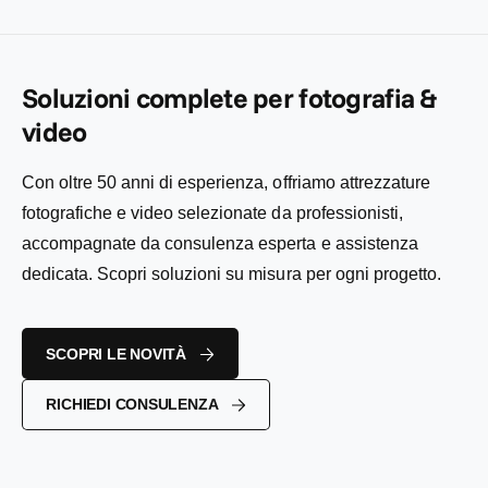
i
e
o
l
l
n
i
:
i
t
s
s
a
t
t
Soluzioni complete per fotografia &
t
i
i
o
n
video
n
o
o
Con oltre 50 anni di esperienza, offriamo attrezzature
fotografiche e video selezionate da professionisti,
accompagnate da consulenza esperta e assistenza
dedicata. Scopri soluzioni su misura per ogni progetto.
SCOPRI LE NOVITÀ
RICHIEDI CONSULENZA