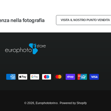
3
2
2
4
3
3
a nella fotografia
VISITA IL NOSTRO PUNTO VENDITA
5
4
4
6
5
5
7
6
6
8
7
7
M
9
8
8
e
t
9
9
o
d
© 2026,
Europhototorino
.
Powered by Shopify
i