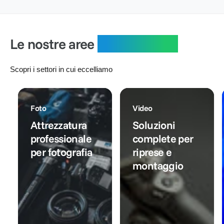
i
o
l
r
:
l
n
i
e
i
t
s
:
s
a
t
Le nostre aree
specialistiche
t
t
i
i
o
n
n
o
Scopri i settori in cui eccelliamo
o
Foto
Video
Attrezzatura
Soluzioni
professionale
complete per
per fotografia
riprese e
montaggio