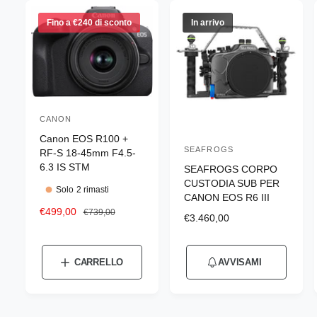
Fino a €240 di sconto
In arrivo
CANON
P
Canon EOS R100 +
r
SEAFROGS
P
RF-S 18-45mm F4.5-
o
6.3 IS STM
SEAFROGS CORPO
r
d
CUSTODIA SUB PER
o
Solo 2 rimasti
CANON EOS R6 III
u
d
P
€499,00
P
€739,00
t
P
€3.460,00
r
r
u
r
t
e
e
e
t
z
z
o
z
CARRELLO
AVVISAMI
t
z
z
r
z
o
o
o
o
e
s
d
d
r
c
i
: