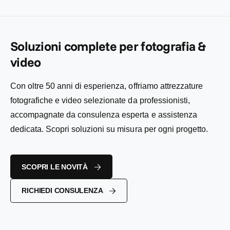
i
e
o
l
l
n
i
:
i
t
s
s
a
t
t
Soluzioni complete per fotografia &
t
i
i
o
n
video
n
o
o
Con oltre 50 anni di esperienza, offriamo attrezzature
fotografiche e video selezionate da professionisti,
accompagnate da consulenza esperta e assistenza
dedicata. Scopri soluzioni su misura per ogni progetto.
SCOPRI LE NOVITÀ
RICHIEDI CONSULENZA