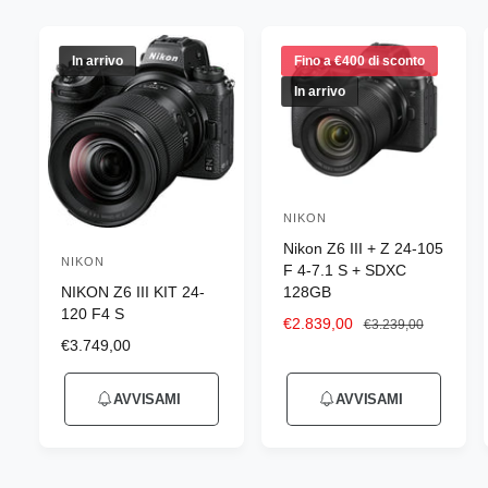
n
e
g
In arrivo
Fino a €400 di sconto
o
In arrivo
z
i
o
NIKON
P
Nikon Z6 III + Z 24-105
r
NIKON
P
F 4-7.1 S + SDXC
o
NIKON Z6 III KIT 24-
128GB
r
d
120 F4 S
o
P
€2.839,00
P
€3.239,00
u
P
€3.749,00
r
r
d
r
e
e
t
u
e
z
z
t
AVVISAMI
AVVISAMI
z
z
z
t
o
z
o
o
t
o
s
d
r
o
d
c
i
e