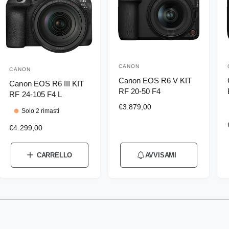
CANON
P
CANON
P
Canon EOS R6 V KIT
r
Canon EOS R6 III KIT
r
RF 20-50 F4
RF 24-105 F4 L
o
o
P
€3.879,00
d
Solo 2 rimasti
d
r
u
P
€4.299,00
e
u
r
z
t
t
t
e
z
t
t
CARRELLO
AVVISAMI
t
z
o
o
z
d
o
o
i
r
r
d
l
e
1
/
su
4
i
e
i
i
l
:
:
l
s
:
i
i
t