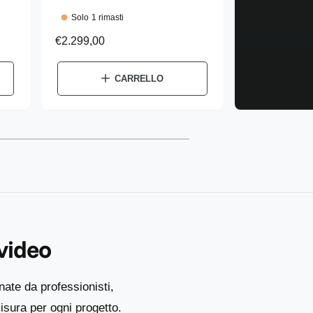
d
Solo 1 rimasti
u
P
€2.299,00
t
r
e
t
CARRELLO
z
o
z
r
o
e
d
:
i
l
i
s
t
 video
i
n
o
nate da professionisti,
sura per ogni progetto.