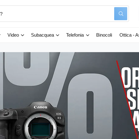
C
e
r
c
a
Video
Subacquea
Telefonia
Binocoli
Ottica - 