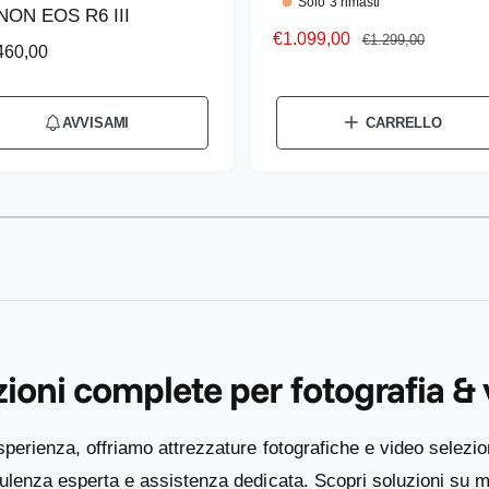
Solo 3 rimasti
NON EOS R6 III
d
P
€1.099,00
P
€1.299,00
460,00
u
r
r
t
e
e
z
z
t
AVVISAMI
CARRELLO
z
z
o
o
o
r
s
d
e
1
/
su
2
c
i
:
o
l
n
i
t
s
a
t
t
i
ioni complete per fotografia &
o
n
o
sperienza, offriamo attrezzature fotografiche e video selezio
enza esperta e assistenza dedicata. Scopri soluzioni su mi