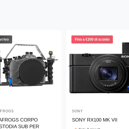
arrivo
Fino a €200 di sconto
AFROGS
SONY
P
AFROGS CORPO
SONY RX100 MK VII
r
STODIA SUB PER
o