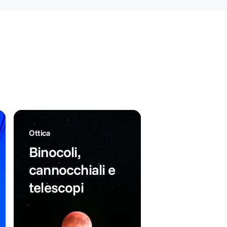
:
s
a
t
t
t
i
o
n
n
o
o
Ottica
Binocoli,
cannocchiali e
telescopi