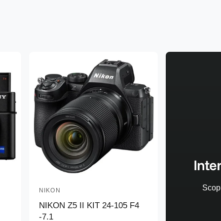
Inte
Scopr
NIKON
P
NIKON Z5 II KIT 24-105 F4
r
-7.1
o