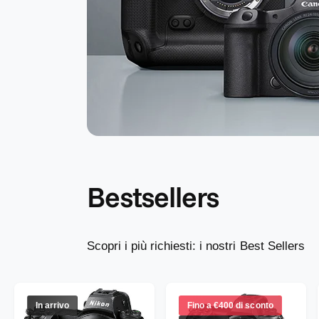
e
g
o
z
i
o
Bestsellers
Scopri i più richiesti: i nostri Best Sellers
In arrivo
Fino a €400 di sconto