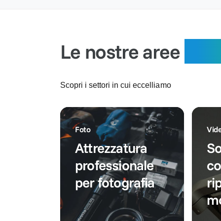
:
s
a
t
t
t
i
i
o
n
n
o
Le nostre aree
spec
o
Scopri i settori in cui eccelliamo
Foto
Vid
Attrezzatura
So
professionale
co
per fotografia
ri
mo