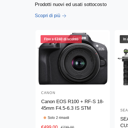
Prodotti nuovi ed usati sottocosto
Scopri di più
Fino a €240 di sconto
In 
CANON
P
Canon EOS R100 + RF-S 18-
r
45mm F4.5-6.3 IS STM
o
SE
P
d
Solo 2 rimasti
SE
r
CU
u
P
€499,00
P
o
€739,00