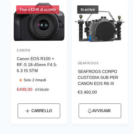
Fino a €240 di sconto
In arrivo
CANON
P
Canon EOS R100 +
r
SEAFROGS
P
RF-S 18-45mm F4.5-
o
6.3 IS STM
SEAFROGS CORPO
r
d
CUSTODIA SUB PER
o
Solo 2 rimasti
CANON EOS R6 III
u
d
P
€499,00
P
€739,00
t
P
€3.460,00
r
r
u
r
t
e
e
e
t
z
z
o
z
CARRELLO
AVVISAMI
t
z
z
r
z
o
o
o
o
e
s
d
d
r
c
i
: