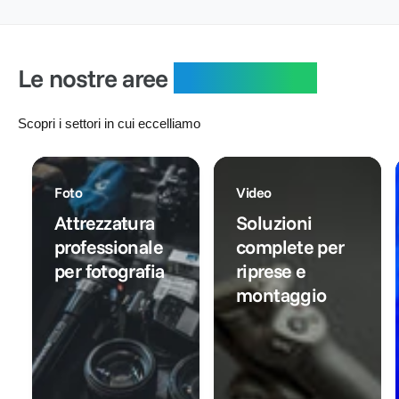
i
o
l
r
:
l
n
i
e
i
t
s
:
s
a
t
Le nostre aree
specialistiche
t
t
i
i
o
n
n
o
Scopri i settori in cui eccelliamo
o
Foto
Video
Attrezzatura
Soluzioni
professionale
complete per
per fotografia
riprese e
montaggio