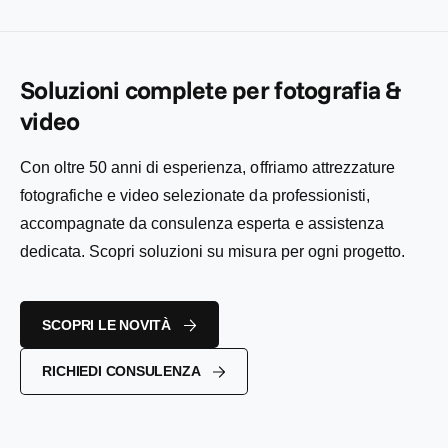
i
e
o
l
l
n
i
:
i
t
s
s
a
t
t
Soluzioni complete per fotografia &
t
i
i
o
n
video
n
o
o
Con oltre 50 anni di esperienza, offriamo attrezzature
fotografiche e video selezionate da professionisti,
accompagnate da consulenza esperta e assistenza
dedicata. Scopri soluzioni su misura per ogni progetto.
SCOPRI LE NOVITÀ
RICHIEDI CONSULENZA