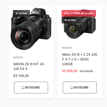
n
e
g
In arrivo
Fino a €400 di sconto
o
In arrivo
z
i
o
NIKON
P
Nikon Z6 III + Z 24-105
r
NIKON
P
F 4-7.1 S + SDXC
o
NIKON Z6 III KIT 24-
128GB
r
d
120 F4 S
o
P
€2.839,00
P
€3.239,00
u
P
€3.749,00
r
r
d
r
e
e
t
u
e
z
z
t
AVVISAMI
AVVISAMI
z
z
z
t
o
z
o
o
t
o
s
d
r
o
d
c
i
e