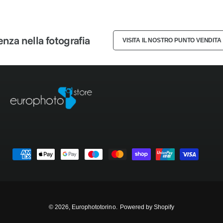
3
2
2
4
3
3
nza nella fotografia
VISITA IL NOSTRO PUNTO VENDITA
5
4
4
6
5
5
7
6
6
8
7
7
M
9
8
8
e
t
9
9
o
d
© 2026,
Europhototorino
.
Powered by Shopify
i