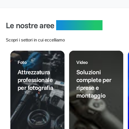
i
o
l
r
:
l
n
i
e
i
t
s
:
s
a
t
Le nostre aree
specialistiche
t
t
i
i
o
n
n
o
Scopri i settori in cui eccelliamo
o
Foto
Video
Attrezzatura
Soluzioni
professionale
complete per
per fotografia
riprese e
montaggio