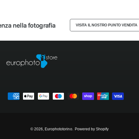
3
2
2
4
3
3
a nella fotografia
VISITA IL NOSTRO PUNTO VENDITA
5
4
4
6
5
5
7
6
6
8
7
7
M
9
8
8
e
t
9
9
o
d
© 2026,
Europhototorino
.
Powered by Shopify
i