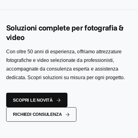
i
e
o
l
l
n
i
:
i
t
s
s
a
t
t
Soluzioni complete per fotografia &
t
i
i
o
n
video
n
o
o
Con oltre 50 anni di esperienza, offriamo attrezzature
fotografiche e video selezionate da professionisti,
accompagnate da consulenza esperta e assistenza
dedicata. Scopri soluzioni su misura per ogni progetto.
SCOPRI LE NOVITÀ
RICHIEDI CONSULENZA