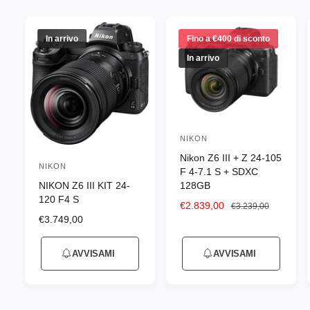
n
e
g
In arrivo
Fino a €400 di sconto
o
In arrivo
z
i
o
NIKON
P
Nikon Z6 III + Z 24-105
r
NIKON
P
F 4-7.1 S + SDXC
o
NIKON Z6 III KIT 24-
128GB
r
d
120 F4 S
o
P
€2.839,00
P
€3.239,00
u
P
€3.749,00
r
r
d
r
e
e
t
u
e
z
z
t
AVVISAMI
AVVISAMI
z
z
z
t
o
z
o
o
t
o
s
d
r
o
d
c
i
e