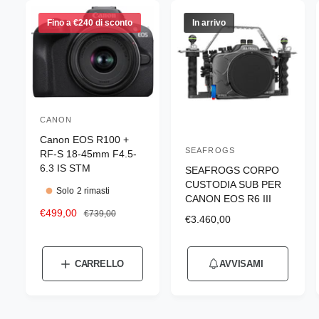
Fino a €240 di sconto
In arrivo
CANON
P
Canon EOS R100 +
r
SEAFROGS
P
RF-S 18-45mm F4.5-
o
6.3 IS STM
SEAFROGS CORPO
r
d
CUSTODIA SUB PER
o
Solo 2 rimasti
CANON EOS R6 III
u
d
P
€499,00
P
€739,00
t
P
€3.460,00
r
r
u
r
t
e
e
e
t
z
z
o
z
CARRELLO
AVVISAMI
t
z
z
r
z
o
o
o
o
e
s
d
d
r
c
i
: