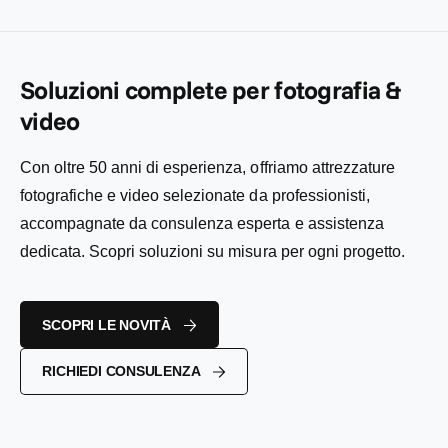
i
e
o
l
l
n
i
:
i
t
s
s
a
t
t
Soluzioni complete per fotografia &
t
i
i
o
n
video
n
o
o
Con oltre 50 anni di esperienza, offriamo attrezzature
fotografiche e video selezionate da professionisti,
accompagnate da consulenza esperta e assistenza
dedicata. Scopri soluzioni su misura per ogni progetto.
SCOPRI LE NOVITÀ
RICHIEDI CONSULENZA