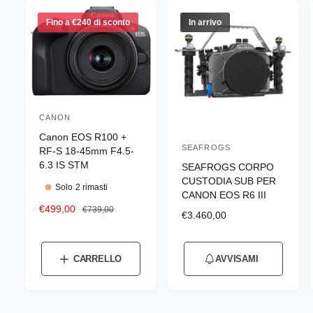
Fino a €240 di sconto
In arrivo
CANON
P
Canon EOS R100 +
r
SEAFROGS
P
RF-S 18-45mm F4.5-
o
6.3 IS STM
SEAFROGS CORPO
r
d
CUSTODIA SUB PER
o
Solo 2 rimasti
CANON EOS R6 III
u
d
P
€499,00
P
€739,00
t
P
€3.460,00
r
r
u
r
t
e
e
e
t
z
z
o
z
CARRELLO
AVVISAMI
t
z
z
r
z
o
o
o
o
e
s
d
d
r
c
i
: