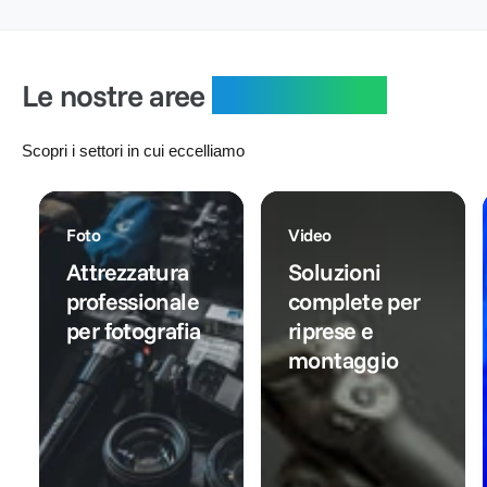
i
o
l
r
:
l
n
i
e
i
t
s
:
s
a
t
Le nostre aree
specialistiche
t
t
i
i
o
n
n
o
Scopri i settori in cui eccelliamo
o
Foto
Video
Attrezzatura
Soluzioni
professionale
complete per
per fotografia
riprese e
montaggio