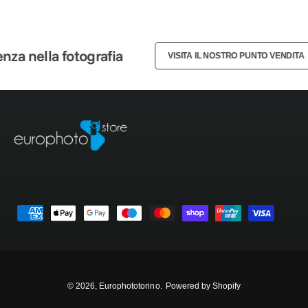
3
2
2
4
3
3
a nella fotografia
VISITA IL NOSTRO PUNTO VENDITA
5
4
4
6
5
5
7
6
6
8
7
7
M
9
8
8
e
t
9
9
o
d
© 2026,
Europhototorino
.
Powered by Shopify
i