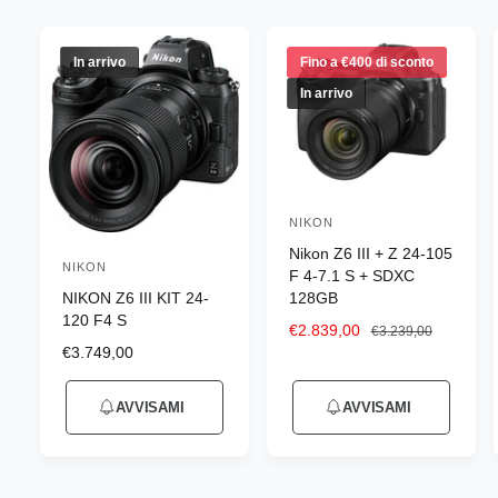
n
e
g
In arrivo
Fino a €400 di sconto
o
In arrivo
z
i
o
NIKON
P
Nikon Z6 III + Z 24-105
r
NIKON
P
F 4-7.1 S + SDXC
o
NIKON Z6 III KIT 24-
128GB
r
d
120 F4 S
o
P
€2.839,00
P
€3.239,00
u
P
€3.749,00
r
r
d
r
e
e
t
u
e
z
z
t
AVVISAMI
AVVISAMI
z
z
z
t
o
z
o
o
t
o
s
d
r
o
d
c
i
e