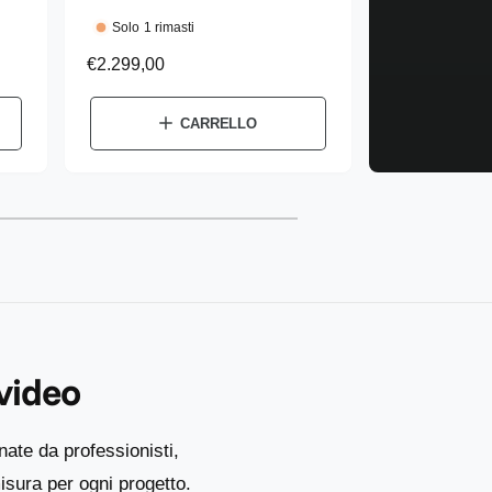
d
Solo 1 rimasti
u
P
€2.299,00
t
r
e
t
CARRELLO
z
o
z
r
o
e
d
:
i
l
i
s
t
 video
i
n
o
nate da professionisti,
sura per ogni progetto.