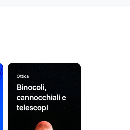
:
s
a
t
t
t
i
o
n
n
o
o
Ottica
Binocoli,
cannocchiali e
telescopi