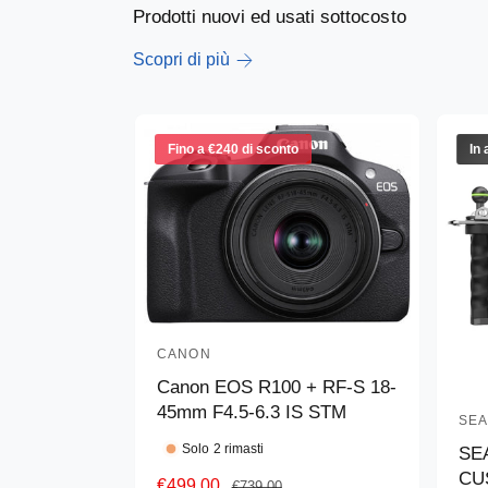
Prodotti nuovi ed usati sottocosto
Scopri di più
Fino a €240 di sconto
In 
CANON
P
Canon EOS R100 + RF-S 18-
r
45mm F4.5-6.3 IS STM
o
SE
P
d
Solo 2 rimasti
SE
r
CU
u
P
€499,00
P
o
€739,00