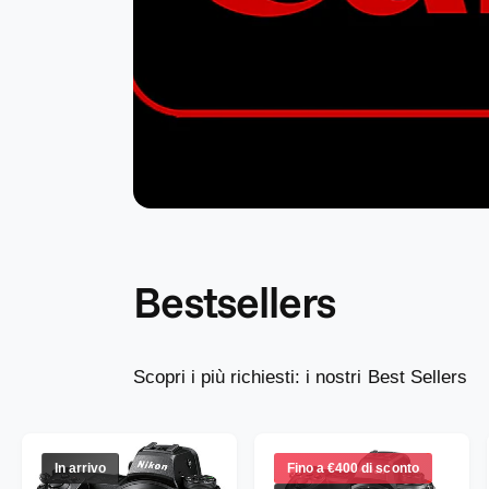
e
g
o
z
i
o
Bestsellers
Scopri i più richiesti: i nostri Best Sellers
In arrivo
Fino a €400 di sconto