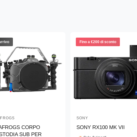
arrivo
Fino a €200 di sconto
AFROGS
SONY
P
AFROGS CORPO
SONY RX100 MK VII
r
STODIA SUB PER
o