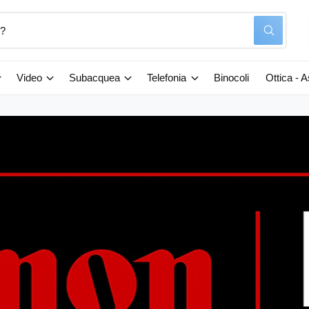
C
e
r
c
a
Video
Subacquea
Telefonia
Binocoli
Ottica - 