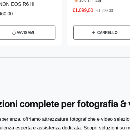
Solo 3 rimasti
NON EOS R6 III
d
P
€1.099,00
P
€1.299,00
460,00
u
r
r
t
e
e
z
z
t
AVVISAMI
CARRELLO
z
z
o
o
o
r
s
d
e
1
/
su
2
c
i
:
o
l
n
i
t
s
a
t
t
i
ioni complete per fotografia &
o
n
o
sperienza, offriamo attrezzature fotografiche e video selezio
enza esperta e assistenza dedicata. Scopri soluzioni su mi