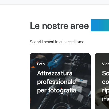
:
s
a
t
t
t
i
i
o
n
n
o
Le nostre aree
spec
o
Scopri i settori in cui eccelliamo
Foto
Vid
Attrezzatura
So
professionale
co
per fotografia
ri
mo