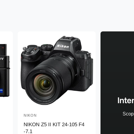
Inte
Scopr
NIKON
P
NIKON Z5 II KIT 24-105 F4
r
-7.1
o