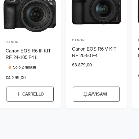
CANON
P
CANON
P
Canon EOS R6 V KIT
r
Canon EOS R6 III KIT
r
RF 20-50 F4
RF 24-105 F4 L
o
o
P
€3.879,00
d
Solo 2 rimasti
d
r
u
P
€4.299,00
e
u
r
z
t
t
t
e
z
t
t
CARRELLO
AVVISAMI
t
z
o
o
z
d
o
o
i
r
r
d
l
e
1
/
su
4
i
e
i
i
l
:
:
l
s
:
i
i
t