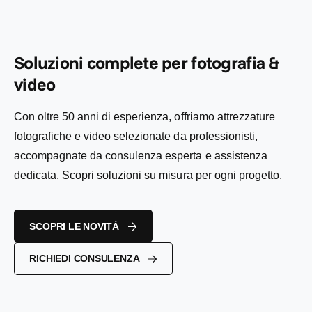
i
e
o
l
l
n
i
:
i
t
s
s
a
t
t
Soluzioni complete per fotografia &
t
i
i
o
n
video
n
o
o
Con oltre 50 anni di esperienza, offriamo attrezzature
fotografiche e video selezionate da professionisti,
accompagnate da consulenza esperta e assistenza
dedicata. Scopri soluzioni su misura per ogni progetto.
SCOPRI LE NOVITÀ
RICHIEDI CONSULENZA