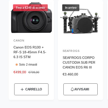
Fino a €240 di sconto
In arrivo
CANON
P
Canon EOS R100 +
r
SEAFROGS
P
RF-S 18-45mm F4.5-
o
6.3 IS STM
SEAFROGS CORPO
r
d
CUSTODIA SUB PER
o
Solo 2 rimasti
CANON EOS R6 III
u
d
P
€499,00
P
€739,00
t
P
€3.460,00
r
r
u
r
t
e
e
e
t
z
z
o
z
CARRELLO
AVVISAMI
t
z
z
r
z
o
o
o
o
e
s
d
d
r
c
i
: