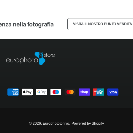
3
2
2
4
3
3
a nella fotografia
VISITA IL NOSTRO PUNTO VENDITA
5
4
4
6
5
5
7
6
6
8
7
7
M
9
8
8
e
t
9
9
o
d
© 2026,
Europhototorino
.
Powered by Shopify
i