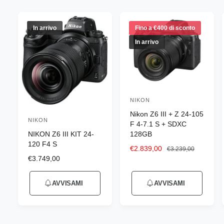
n
e
g
In arrivo
Fino a €400 di sconto
o
In arrivo
z
i
o
NIKON
P
Nikon Z6 III + Z 24-105
r
NIKON
P
F 4-7.1 S + SDXC
o
NIKON Z6 III KIT 24-
128GB
r
d
120 F4 S
o
P
€2.839,00
P
€3.239,00
u
P
€3.749,00
r
r
d
r
e
e
t
u
e
z
z
t
AVVISAMI
AVVISAMI
z
z
z
t
o
z
o
o
t
o
s
d
r
o
d
c
i
e