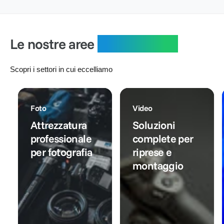
i
o
l
r
:
l
n
i
e
i
t
s
:
s
a
t
Le nostre aree
specialistiche
t
t
i
i
o
n
n
o
Scopri i settori in cui eccelliamo
o
Foto
Video
Attrezzatura
Soluzioni
professionale
complete per
per fotografia
riprese e
montaggio