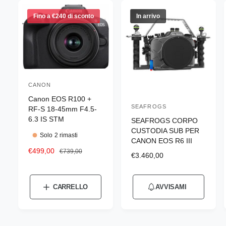
Fino a €240 di sconto
In arrivo
CANON
P
Canon EOS R100 +
r
SEAFROGS
P
RF-S 18-45mm F4.5-
o
6.3 IS STM
SEAFROGS CORPO
r
d
CUSTODIA SUB PER
o
Solo 2 rimasti
CANON EOS R6 III
u
d
P
€499,00
P
€739,00
t
P
€3.460,00
r
r
u
r
t
e
e
e
t
z
z
o
z
CARRELLO
AVVISAMI
t
z
z
r
z
o
o
o
o
e
s
d
d
r
c
i
: