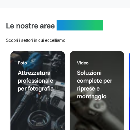
i
o
l
r
:
l
n
i
e
i
t
s
:
s
a
t
Le nostre aree
specialistiche
t
t
i
i
o
n
n
o
Scopri i settori in cui eccelliamo
o
Foto
Video
Attrezzatura
Soluzioni
professionale
complete per
per fotografia
riprese e
montaggio