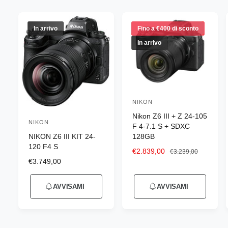
n
e
g
In arrivo
Fino a €400 di sconto
o
In arrivo
z
i
o
NIKON
P
Nikon Z6 III + Z 24-105
r
NIKON
P
F 4-7.1 S + SDXC
o
NIKON Z6 III KIT 24-
128GB
r
d
120 F4 S
o
P
€2.839,00
P
€3.239,00
u
P
€3.749,00
r
r
d
r
e
e
t
u
e
z
z
t
AVVISAMI
AVVISAMI
z
z
z
t
o
z
o
o
t
o
s
d
r
o
d
c
i
e