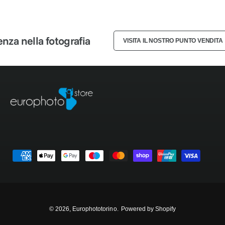
3
2
2
4
3
3
a nella fotografia
VISITA IL NOSTRO PUNTO VENDITA
5
4
4
6
5
5
7
6
6
8
7
7
M
9
8
8
e
t
9
9
o
d
© 2026,
Europhototorino
.
Powered by Shopify
i