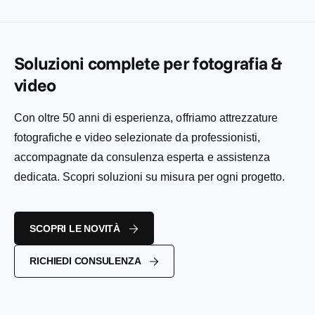
i
e
o
l
l
n
i
:
i
t
s
s
a
t
t
Soluzioni complete per fotografia &
t
i
i
o
n
video
n
o
o
Con oltre 50 anni di esperienza, offriamo attrezzature
fotografiche e video selezionate da professionisti,
accompagnate da consulenza esperta e assistenza
dedicata. Scopri soluzioni su misura per ogni progetto.
SCOPRI LE NOVITÀ
RICHIEDI CONSULENZA