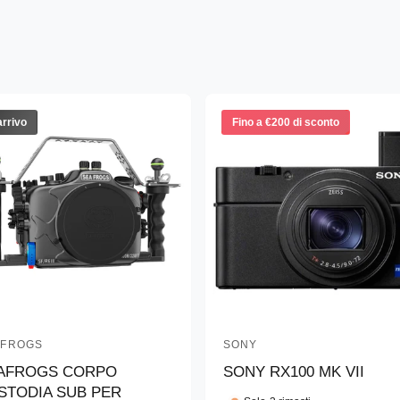
arrivo
Fino a €200 di sconto
AFROGS
SONY
P
AFROGS CORPO
SONY RX100 MK VII
r
STODIA SUB PER
o