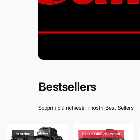
e
g
o
z
i
o
Bestsellers
Scopri i più richiesti: i nostri Best Sellers
In arrivo
Fino a €400 di sconto