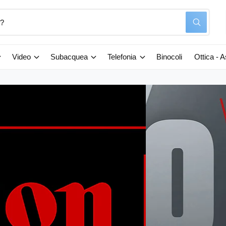
C
e
r
c
a
Video
Subacquea
Telefonia
Binocoli
Ottica - 