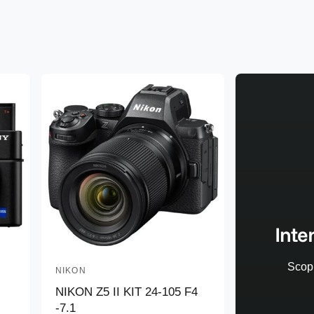
Inte
Scopr
NIKON
P
NIKON Z5 II KIT 24-105 F4
r
-7.1
o