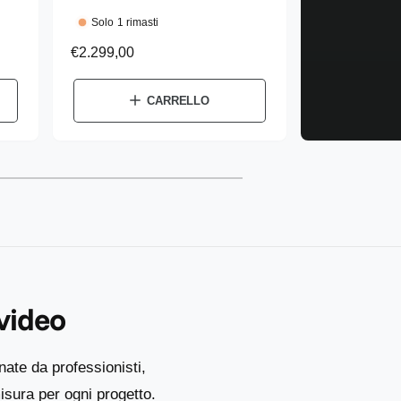
d
Solo 1 rimasti
u
P
€2.299,00
t
r
e
t
CARRELLO
z
o
z
r
o
e
d
:
i
l
i
s
t
 video
i
n
o
nate da professionisti,
sura per ogni progetto.