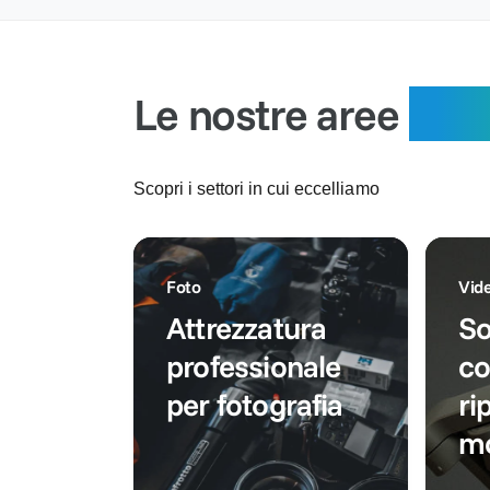
:
s
a
t
t
t
i
i
o
n
n
o
Le nostre aree
spec
o
Scopri i settori in cui eccelliamo
Foto
Vid
Attrezzatura
So
professionale
co
per fotografia
ri
mo