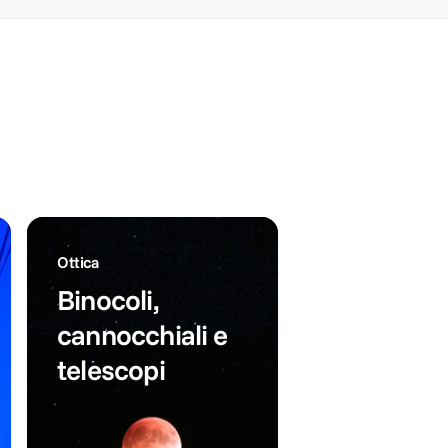
:
s
a
t
t
t
i
o
n
n
o
o
Ottica
Binocoli,
cannocchiali e
telescopi