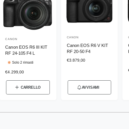
CANON
P
CANON
P
Canon EOS R6 V KIT
r
Canon EOS R6 III KIT
r
RF 20-50 F4
RF 24-105 F4 L
o
o
P
€3.879,00
d
Solo 2 rimasti
d
r
u
P
€4.299,00
e
u
r
z
t
t
t
e
z
t
t
CARRELLO
AVVISAMI
t
z
o
o
z
d
o
o
i
r
r
d
l
e
1
/
su
4
i
e
i
i
l
:
:
l
s
:
i
i
t