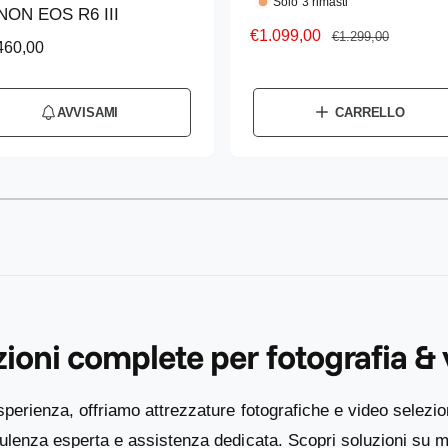
Solo 3 rimasti
NON EOS R6 III
d
P
€1.099,00
P
€1.299,00
460,00
u
r
r
t
e
e
z
z
t
AVVISAMI
CARRELLO
z
z
o
o
o
r
s
d
e
1
/
su
2
c
i
:
o
l
n
i
t
s
a
t
t
i
ioni complete per fotografia &
o
n
o
sperienza, offriamo attrezzature fotografiche e video selezio
enza esperta e assistenza dedicata. Scopri soluzioni su mi