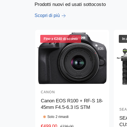
Prodotti nuovi ed usati sottocosto
Scopri di più
Fino a €240 di sconto
In 
CANON
P
Canon EOS R100 + RF-S 18-
r
45mm F4.5-6.3 IS STM
o
SE
P
d
Solo 2 rimasti
SE
r
CU
u
P
€499,00
P
o
€739,00